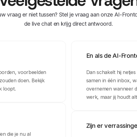
Veelgestelde vrage
uw vraag er niet tussen? Stel je vraag aan onze AI-Fronto
de live chat en krijg direct antwoord.
En als de AI-Front
woorden, voorbeelden
Dan schakelt hij netje
at zouden doen. Bekijk
samen in één inbox, wa
k loopt.
overnemen wanneer dit
werk, maar jij houdt alti
Zijn er verrassing
n die je nu al