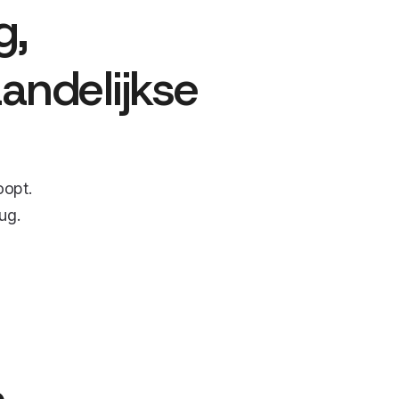
g,
andelijkse
oopt.
rug.