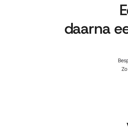
E
daarna ee
Besp
Zo 